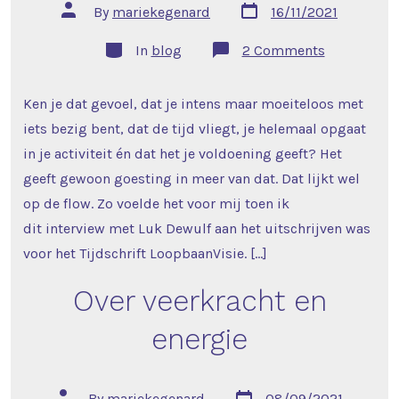
Post
Post
By
mariekegenard
16/11/2021
date
author
Categories
on
In
blog
2 Comments
In
gesprek
met
Ken je dat gevoel, dat je intens maar moeiteloos met
de
talentenflu
iets bezig bent, dat de tijd vliegt, je helemaal opgaat
in je activiteit én dat het je voldoening geeft? Het
geeft gewoon goesting in meer van dat. Dat lijkt wel
op de flow. Zo voelde het voor mij toen ik
dit interview met Luk Dewulf aan het uitschrijven was
voor het Tijdschrift LoopbaanVisie. […]
Over veerkracht en
energie
Post
Post
By
mariekegenard
08/09/2021