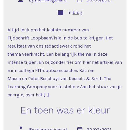
date
author
Categories
In
blog
Altijd leuk om het laatste nummer van
Tijdschrift LoopbaanVisie in de bus te krijgen. Het
resultaat van ons redactiewerk rond het
thema veerkracht. Een belangrijk thema in deze
intense tijden. En bijzonder fier om hier het artikel van
mijn collega PITloopbaancoaches Katrien
Massa en Peter Beschuyt van Kessels & Smit, The
Learning Company voor te stellen: Aan het stuur van je
energie, over het […]
En toen was er kleur
Post
Post
By
mariekegenard
22/02/2021