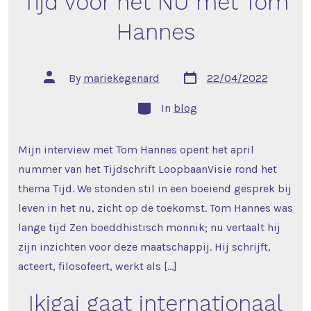
Tijd voor het NU met Tom
Hannes
Post
Post
By
mariekegenard
22/04/2022
date
author
Categories
In
blog
Mijn interview met Tom Hannes opent het april
nummer van het Tijdschrift LoopbaanVisie rond het
thema Tijd. We stonden stil in een boeiend gesprek bij
leven in het nu, zicht op de toekomst. Tom Hannes was
lange tijd Zen boeddhistisch monnik; nu vertaalt hij
zijn inzichten voor deze maatschappij. Hij schrijft,
acteert, filosofeert, werkt als […]
Ikigai gaat internationaal