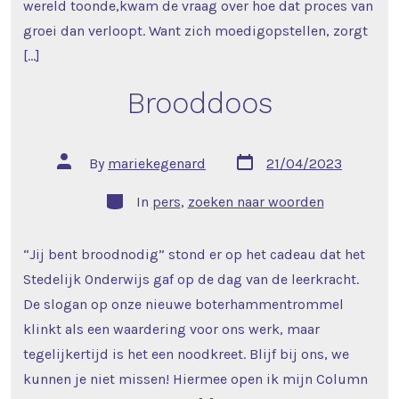
wereld toonde,kwam de vraag over hoe dat proces van
groei dan verloopt. Want zich moedigopstellen, zorgt
[…]
Brooddoos
Post
Post
By
mariekegenard
21/04/2023
date
author
Categories
In
pers
,
zoeken naar woorden
“Jij bent broodnodig” stond er op het cadeau dat het
Stedelijk Onderwijs gaf op de dag van de leerkracht.
De slogan op onze nieuwe boterhammentrommel
klinkt als een waardering voor ons werk, maar
tegelijkertijd is het een noodkreet. Blijf bij ons, we
kunnen je niet missen! Hiermee open ik mijn Column