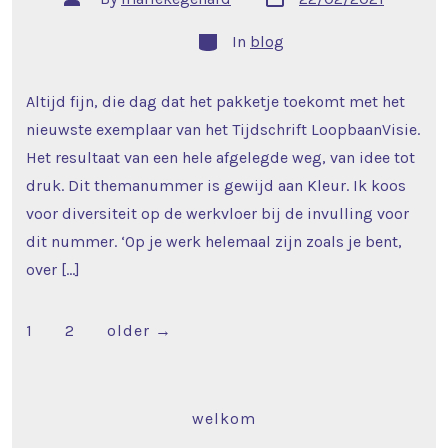
date
author
Categories
In
blog
Altijd fijn, die dag dat het pakketje toekomt met het
nieuwste exemplaar van het Tijdschrift LoopbaanVisie.
Het resultaat van een hele afgelegde weg, van idee tot
druk. Dit themanummer is gewijd aan Kleur. Ik koos
voor diversiteit op de werkvloer bij de invulling voor
dit nummer. ‘Op je werk helemaal zijn zoals je bent,
over […]
Posts
1
2
older
→
pagination
welkom