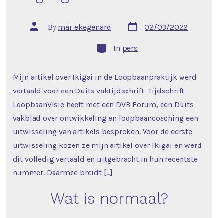
Post
Post
By
mariekegenard
02/03/2022
date
author
Categories
In
pers
Mijn artikel over Ikigai in de Loopbaanpraktijk werd
vertaald voor een Duits vaktijdschrift! Tijdschrift
LoopbaanVisie heeft met een DVB Forum, een Duits
vakblad over ontwikkeling en loopbaancoaching een
uitwisseling van artikels besproken. Voor de eerste
uitwisseling kozen ze mijn artikel over Ikigai en werd
dit volledig vertaald en uitgebracht in hun recentste
nummer. Daarmee breidt […]
Wat is normaal?