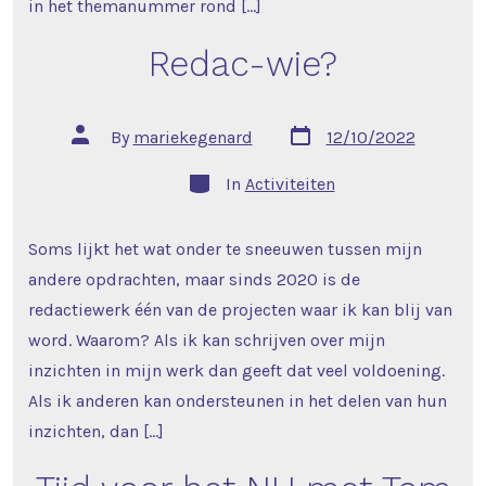
in het themanummer rond […]
Redac-wie?
Post
Post
By
mariekegenard
12/10/2022
date
author
Categories
In
Activiteiten
Soms lijkt het wat onder te sneeuwen tussen mijn
andere opdrachten, maar sinds 2020 is de
redactiewerk één van de projecten waar ik kan blij van
word. Waarom? Als ik kan schrijven over mijn
inzichten in mijn werk dan geeft dat veel voldoening.
Als ik anderen kan ondersteunen in het delen van hun
inzichten, dan […]