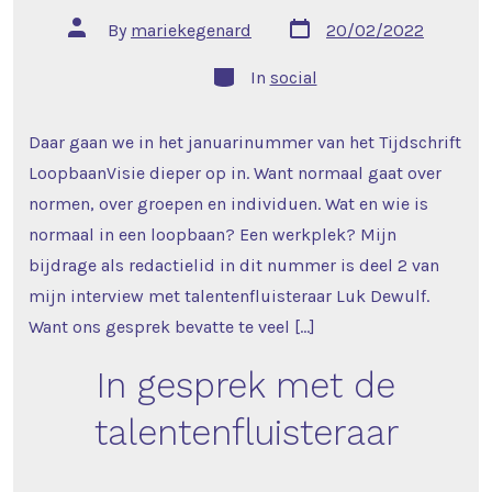
Post
Post
By
mariekegenard
20/02/2022
date
author
Categories
In
social
Daar gaan we in het januarinummer van het Tijdschrift
LoopbaanVisie dieper op in. Want normaal gaat over
normen, over groepen en individuen. Wat en wie is
normaal in een loopbaan? Een werkplek? Mijn
bijdrage als redactielid in dit nummer is deel 2 van
mijn interview met talentenfluisteraar Luk Dewulf.
Want ons gesprek bevatte te veel […]
In gesprek met de
talentenfluisteraar