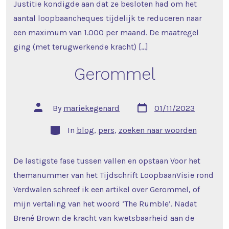
Justitie kondigde aan dat ze besloten had om het
aantal loopbaancheques tijdelijk te reduceren naar
een maximum van 1.000 per maand. De maatregel
ging (met terugwerkende kracht) […]
Gerommel
Post
Post
By
mariekegenard
01/11/2023
date
author
Categories
In
blog
,
pers
,
zoeken naar woorden
De lastigste fase tussen vallen en opstaan Voor het
themanummer van het Tijdschrift LoopbaanVisie rond
Verdwalen schreef ik een artikel over Gerommel, of
mijn vertaling van het woord ‘The Rumble’. Nadat
Brené Brown de kracht van kwetsbaarheid aan de