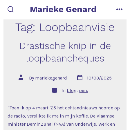
Skip
Marieke Genard
to
search
men
toggle
content
Tag:
Loopbaanvisie
Drastische knip in de
loopbaancheques
Post
Post
By
mariekegenard
10/03/2025
date
author
Categories
In
blog
,
pers
“Toen ik op 4 maart ‘25 het ochtendnieuws hoorde op
de radio, verslikte ik me in mijn koffie. De Vlaamse
minister Demir Zuhal (NVA) van Onderwijs, Werk en